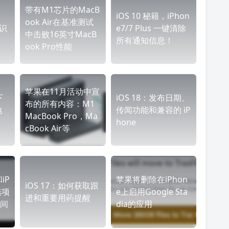
带有M1芯片的MacB
iOS 10 秘籍，iPhon
ook Air在基准测试
常识
e7/7 Plus 一键清除
中击败16英寸MacB
所有通知信息！
ook Pro性能
苹果在11月活动中宣
下
iOS 18：发布日期、
布的所有内容：M1
地
传闻功能和兼容的 iP
MacBook Pro，Ma
hone
cBook Air等
iP
苹果将删除在iPhon
iOS 17：如何获取跟
选项
e上启用Google Sta
进和重要用药提醒
间
dia的应用