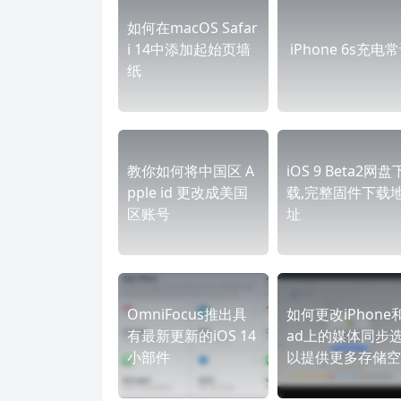
如何在macOS Safar
i 14中添加起始页墙
iPhone 6s充电
纸
教你如何将中国区 A
iOS 9 Beta2网盘
pple id 更改成美国
载,完整固件下载
区账号
址
OmniFocus推出具
如何更改iPhone和
有最新更新的iOS 14
ad上的媒体同步
小部件
以提供更多存储空