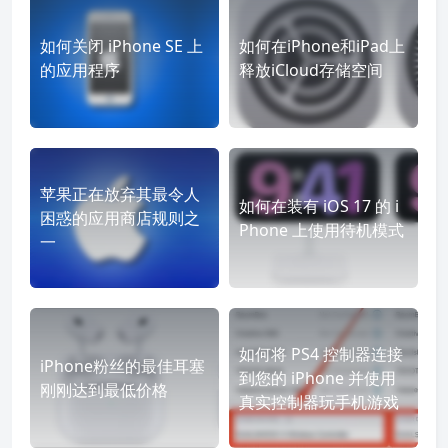
如何关闭 iPhone SE 上
如何在iPhone和iPad上
的应用程序
释放iCloud存储空间
苹果正在放弃其最令人
如何在装有 iOS 17 的 i
困惑的应用商店规则之
Phone 上使用待机模式
一
如何将 PS4 控制器连接
iPhone粉丝的最佳耳塞
到您的 iPhone 并使用
刚刚达到最低价格
真实控制器玩手机游戏