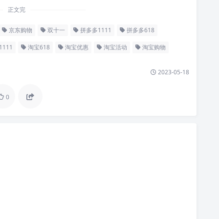
正文完
京东购物
双十一
拼多多1111
拼多多618
111
淘宝618
淘宝优惠
淘宝活动
淘宝购物
2023-05-18
0