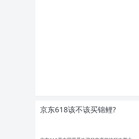
京东618该不该买锦鲤?