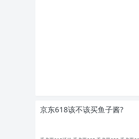
京东618该不该买鱼子酱?