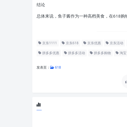
结论
总体来说，鱼子酱作为一种高档美食，在618购
京东1111
京东618
京东优惠
京东活动
拼多多优惠
拼多多活动
拼多多购物
淘宝1
发表至：
618