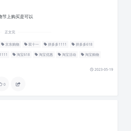
物节上购买是可以
正文完
京东购物
双十一
拼多多1111
拼多多618
111
淘宝618
淘宝优惠
淘宝活动
淘宝购物
2023-05-19
0