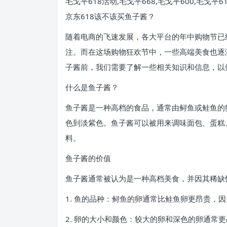
毛戈平618活动,毛戈平668,毛戈平600,毛戈平
京东618该不该买鱼子酱？
随着电商的飞速发展，各大平台的年中购物节已
注。而在这场购物狂欢节中，一些高端美食也逐
子酱前，我们需要了解一些相关知识和信息，以
什么是鱼子酱？
鱼子酱是一种高档的食品，通常由鲟鱼或鲑鱼的
色到淡紫色。鱼子酱可以被用来调味面包、蛋糕
料。
鱼子酱的价值
鱼子酱通常被认为是一种高档美食，并因其稀缺
1. 鱼的品种：鲟鱼的卵通常比鲑鱼卵更昂贵，
2. 卵的大小和颜色：较大的卵和深色的卵通常