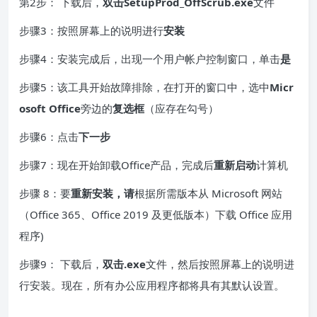
第2步： 下载后，
双击
SetupProd_OffScrub.exe
文件
步骤3：按照屏幕上的说明进行
安装
步骤4：安装完成后，出现一个用户帐户控制窗口，单击
是
步骤5：该工具开始故障排除，在打开的窗口中，选中
Micr
osoft
Office
旁边的
复选框
（应存在勾号）
步骤6：点击
下一步
步骤7：现在开始卸载Office产品，完成后
重新启动
计算机
步骤 8：要
重新安装，请
根据所需版本从 Microsoft 网站
（Office 365、Office 2019 及更低版本）下载 Office 应用
程序)
步骤9： 下载后，
双击
.exe
文件，然后按照屏幕上的说明进
行安装。现在，所有办公应用程序都将具有其默认设置。