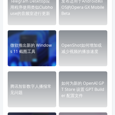
Telegram Desktop应
发布适用于Android和i
用程序使用类似Clubho
OS的Opera GX Mobile
use的音频室进行更新
Beta
微软推出新的 Window
OpenShot如何增加或
s 11 截图工具
减少视频的播放速度
如何为新的 OpenAI GP
腾讯智影数字人播报常
T Store 设置 GPT Build
见问题
er 配置文件