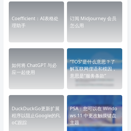
Coefficient：AI表格处
订阅 Midjourney 会员
理助手
怎么用
“TOS”是什么意思？了
如何将 ChatGPT 与必
解互联网俚语和模因，
应一起使用
意思是“服务条款”
DuckDuckGo更新扩展
PSA：您可以在 Windo
程序以阻止Google的FL
ws 11 中更改触摸键盘
oC跟踪
主题