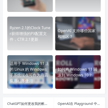
Ryzen 2.1的Clock Tune
OpenAI 支持哪些国家
r获得增强的PX配置文
和地区？
件，CTR 2.1更新
适用于 Windows 11 上
的 Linux 的 Windows
如何将 Windows 11 回
子系统现在可作为商店
滚到 Windows 10？
应用程序使用
ChatGPT如何更改我的帐户密码？OpenAI账号改密码的方法
OpenAI在 Playground 中注入 Start 和 Restart 文本