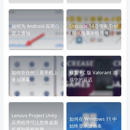
如何为 Android 应用自
Unicode 14.0 带有 Trol
定义通知
l 和低电量表情符号
如何在任何三星手机上
修复 PC 版 Valorant 游
录制屏幕
戏中的延迟
Lenovo Project Unity
如何在 Windows 11 中
应用程序可让您将桌面
始终显示滚动条
扩展到平板电脑