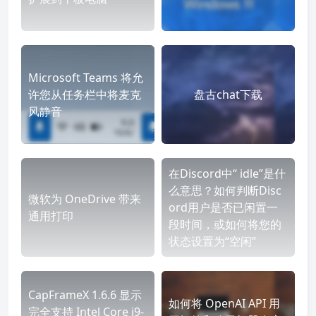
Microsoft Teams 将允
许您从任务栏中将麦克
盘古chat下载
风静音
在Discord中“ idle”是什
么意思？如何判断Disc
微软为 OneDrive 带来
ord用户是否已闲置一
通用打印
段时间，或如何将您的
状态设置为“空闲”
CapFrameX 1.6.6 显示
如何将 OpenAI API 用
完全支持 Intel Core i9-