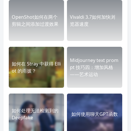
OpenShot如何在两个
Vivaldi 3.7如何加快浏
剪辑之间添加过渡效果
览器速度
Midjourney text prom
如何在 Stray 中获得 Elli
pt 技巧四：增加风格
ot 的雨披？
——艺术运动
如何处理无法检测到的
如何使用聊天GPT函数
Deepfake