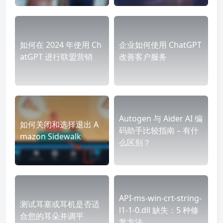
如何在 2024 年使用 Ch
企业如何使用 ChatGPT
atGPT 进行联盟营销
改善客户服务
Autogen 与 Aider AI 编
如何关闭和选择退出 A
码助手比较指南 – 有什
mazon Sidewalk
么区别？
API-ms-win-crt-string-
测试耳塞或耳机是否适
l1-1-0.dll 缺失：5 种修
合您的耳朵并调平
复方法