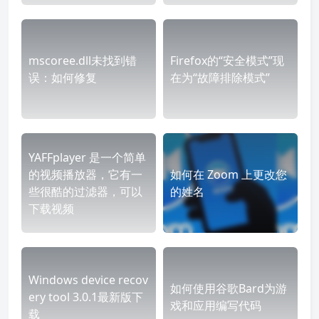
mscoree.dll未找到错
Firefox的“安全模式”现
误：如何修复
在为“故障排除模式”
YAFFplayer 是一个简单
的视频播放器，它有一
如何在 Zoom 上更改您
些很酷的过滤器，可以
的姓名
下载视频
Windows device recov
如何使用谷歌Bard为游
ery tool 3.0.1最新版下
戏和应用编写代码
载