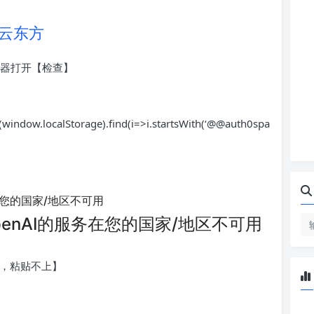
-云东方
览器打开【检查】
window.localStorage).find(i=>i.startsWith(‘@@auth0spa
入的，粘贴不上】