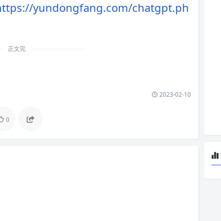
https://yundongfang.com/chatgpt.ph
正文完
2023-02-10
0