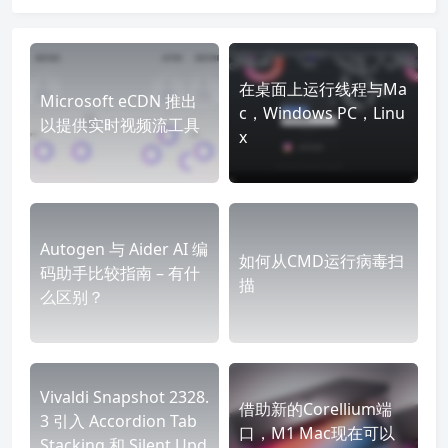
在桌面上运行线程与Ma
Microsoft eCDN 推出
c，Windows PC，Linu
以提供实时视频流工具
x
Autogen 与 Aider AI 编
如何从CMD运行病毒扫
码助手比较指南 – 有什
描
么区别？
Vivaldi Snapshot 2328.
借助新的Corellium端
3 引入 Accordion Tab
口，M1 Mac现在可以
Stacking 和 Silent Upd