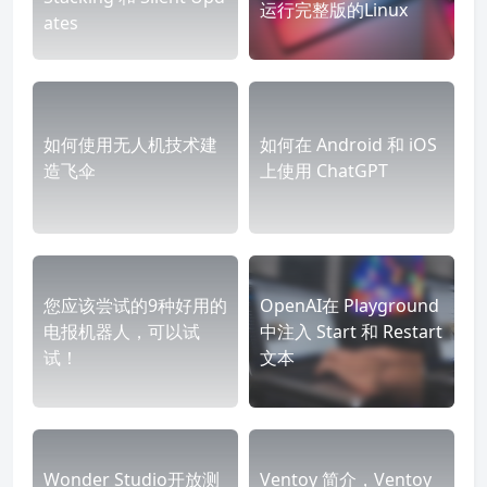
运行完整版的Linux
ates
如何使用无人机技术建
如何在 Android 和 iOS
造飞伞
上使用 ChatGPT
您应该尝试的9种好用的
OpenAI在 Playground
电报机器人，可以试
中注入 Start 和 Restart
试！
文本
Wonder Studio开放测
Ventoy 简介，Ventoy