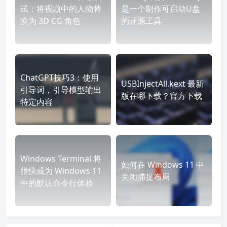
试：将视频中的人物替
是一个制作可启动U盘
换为 3D CG 角色
的开源工具
ChatGPT技巧3：使用
USBInjectAll.kext 最新
引导词，引导模型输出
版在哪下载？官方下载
特定内容
Windows Terminal 将
如何在 Windows 11 中
很快成为 Windows 11
关闭捕捉布局
中的默认命令行体验