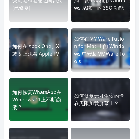
交流电和电池之间切换
洞：攻击者利用 Windo
[已修复]
ws 系统中的 SSO 功能
如何在 VMWare Fusio
如何在 Xbox One、X
n for Mac 上的 Windo
或 S 上观看 Apple TV
ws 中安装 VMWare To
ols
如何修复WhatsApp在
如何修复无可争议的卡
Windows 11上不断崩
在无限加载屏幕上？
溃？