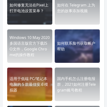
如何修复无法在Pixel上
如何在 Telegram 上为
打开电池设置菜单？
您的故事添加视频
Windows 10 May 2020
多国语言版官方下载IS
如何联系脸书获取帐户
O文件，Google Chro
帮助
me的操作教程
适用于低端 PC/笔记本
国内手机怎么注册电报
电脑的 5 款最佳安卓模
群，2021如何注册Tele
拟器
gram账号教程