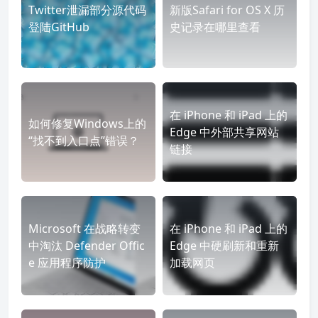
Twitter泄漏部分源代码
新版Safari for OS X 历
登陆GitHub
史记录在哪里查看
在 iPhone 和 iPad 上的
如何修复Windows上的
Edge 中外部共享网站
“找不到入口点”错误？
链接
Microsoft 在战略转变
在 iPhone 和 iPad 上的
中淘汰 Defender Offic
Edge 中硬刷新和重新
e 应用程序防护
加载网页