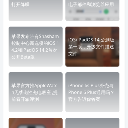
打开降噪
电子邮件和浏览器应用
苹果发布带有Shasham
iOS/iPadOS 14 公测版
控制中心新选项的iOS 1
第一版，升级文件描述
4.2和iPadOS 14.2首次
文件
公开Beta版
苹果官方推AppleWatc
iPhone 6s Plus外壳与i
h无线磁性充电底座 ,提
Phone 6 Plus通用吗？
前看开箱评测
官方告诉你答案