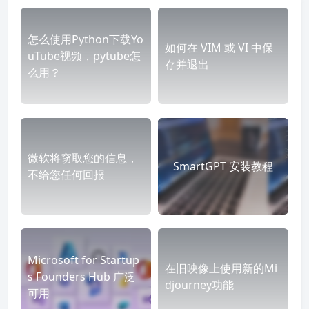
怎么使用Python下载Yo
如何在 VIM 或 VI 中保
uTube视频，pytube怎
存并退出
么用？
微软将窃取您的信息，
SmartGPT 安装教程
不给您任何回报
Microsoft for Startup
在旧映像上使用新的Mi
s Founders Hub 广泛
djourney功能
可用