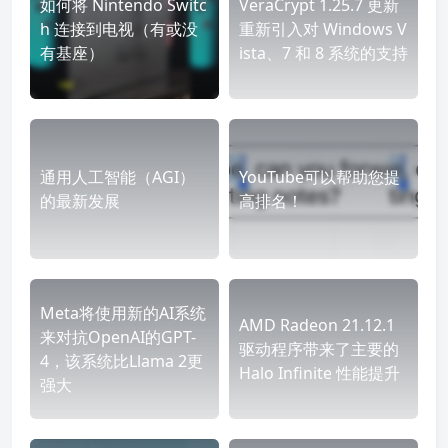
如何将 Nintendo Switc
VeraCrypt 1.25.7 更新
h 连接到电视（有或没
重新引入对 Windows V
有基座）
ista、7 和 8 系统的支持
通用人工智能（AGI）
YouTube可以帮助您提
的最新发展
高排名！
Meta将使用新的AI系统
AMD Radeon 21.12.1
来对抗OpenAI的GPT-
驱动程序带来了主要的
4，该系统比Llama 2更
Halo Infinite 性能提升
强大