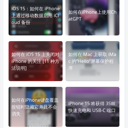
iOS 15：如何在 iPhone
如何在iPhone上使用Ch
上通过移动数据启用 iCl
atGPT
oud 备份
如何在 iOS 15 上关闭对
如何在 Mac 上获取 iMa
iPhone 的关注 [11 种方
c 的“Hello”屏幕保护程
法说明]
序
如何在iPhone键盘覆盖
iPhone 15 将获得 35W
按钮时隐藏它并且不会
快速充电和 USB-C 端口
消失