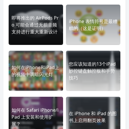
即将推出的 AirPods Pr
iPhone 表情符号是最糟
o 可能会通过无损音频
糕的（这是证明）
支持进行重大重新设计
您应该知道的13个iPad
如何在iPhone和iPad上
妙控键盘触控板和手势
的视频中调暗闪光灯
技巧
如何在 Safari iPhone/i
在 iPhone 和 iPad 的图
Pad 上安装和使用扩
书上启用翻页效果
展？