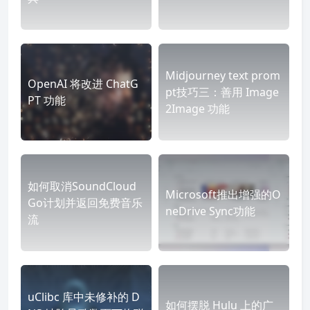
Midjourney text prom
OpenAI 将改进 ChatG
pt技巧三：善用 Image
PT 功能
2Image 功能
如何取消SoundCloud
Microsoft推出增强的O
Go计划并返回免费音乐
neDrive Sync功能
流
uClibc 库中未修补的 D
如何摆脱 Hulu 上的广