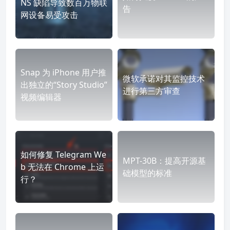
NS 缺陷导致数百万物联
告
网设备易受攻击
Snap 为 iPhone 用户推
微软承诺对其监控技术
出独立的“Story Studio”
进行第三方审查
视频编辑器
如何修复 Telegram We
MPT-30B：提高开源基
b 无法在 Chrome 上运
础模型的标准
行？