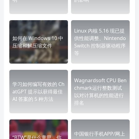
Linux 内核 5.16 现已提
如何在 Windows 10 中
供性能调整、Nintendo
压缩和解压缩文件
Switch 控制器驱动程序
等
Wagnardsoft CPU Ben
学习如何编写有效的 Ch
chmark运行整数测试
atGPT 提示以获得最佳
以对计算机的性能进行
AI 答案的 5 种方法
排名
中国银行手机APP/网上
“BTW”是什么意思，你