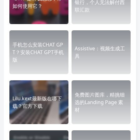
银行，个人无法解付西
如何使用它？
联汇款
手机怎么安装CHAT GP
Assistive：视频生成工
T？安装CHAT GPT手机
具
版
免费图片图库，精挑细
Lilu.kext最新版在哪下
选的Landing Page 素
载？官方下载
材