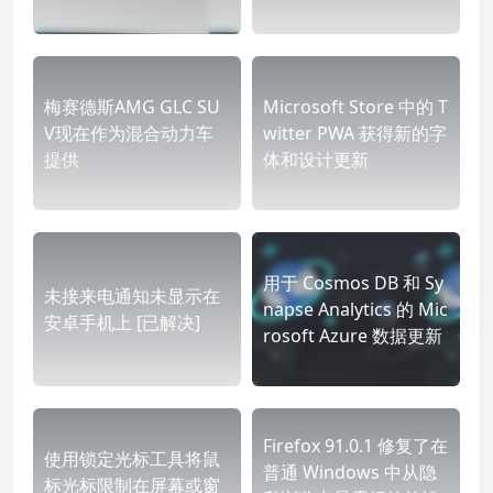
梅赛德斯AMG GLC SU
Microsoft Store 中的 T
V现在作为混合动力车
witter PWA 获得新的字
提供
体和设计更新
用于 Cosmos DB 和 Sy
未接来电通知未显示在
napse Analytics 的 Mic
安卓手机上 [已解决]
rosoft Azure 数据更新
Firefox 91.0.1 修复了在
使用锁定光标工具将鼠
普通 Windows 中从隐
标光标限制在屏幕或窗