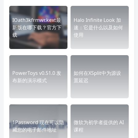
IOath3kfrmwr.kext最
Halo Infinite Look 加
新版在哪下载？官方下
速：它是什么以及如何
载
使用
PowerToys v0.51.0 发
如何在XSplit中为源设
布新的演示模式
置延迟
1Password 现在可以隐
微软为初学者提供的 AI
藏您的电子邮件地址
课程