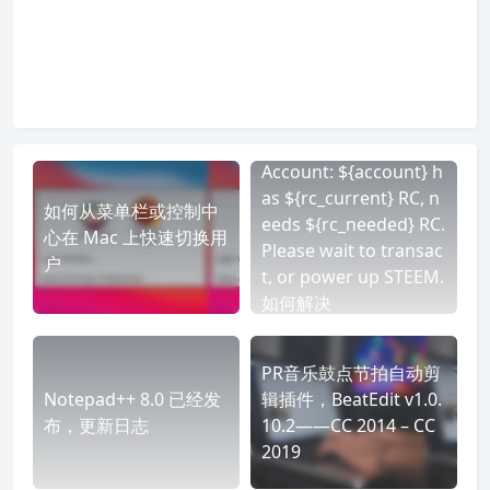
Account: ${account} h
as ${rc_current} RC, n
如何从菜单栏或控制中
eeds ${rc_needed} RC.
心在 Mac 上快速切换用
Please wait to transac
户
t, or power up STEEM.
如何解决
PR音乐鼓点节拍自动剪
Notepad++ 8.0 已经发
辑插件，BeatEdit v1.0.
布，更新日志
10.2——CC 2014 – CC
2019