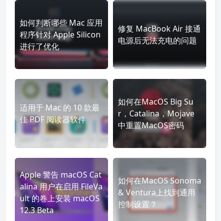
如何判断哪些 Mac 应用
修复 MacBook Air 接通
程序针对 Apple Silicon
电源后无法充电的问题
进行了优化
如何在MacOS Big Su
适用于 Mac 的 10 款最
r，Catalina，Mojave
佳 PDF 阅读器软件
中重置MacOS密码
Apple 警告 macOS Cat
如何在MacOS Sonoma
alina 用户在启用 FileVa
& Ventura上找到通用
ult 的卷上安装 macOS
控制设置？
12.3 Beta