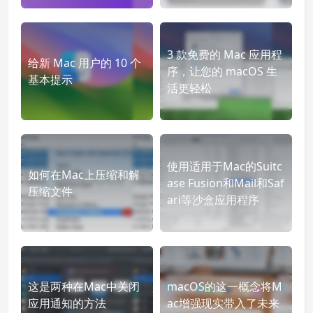
3 款免费的 Mac 应用程
给新 Mac 用户的 10 个
序，让您的 macOS 生
基本提示
活更轻松
使用适用于Mac的Suitc
如何在Mac上压缩和解
ase Fusion和Mail和Saf
压缩文件
ari等沙盒应用程序
这是两种在Mac中关闭
macOS的这一概念将M
应用通知的方法
ac增强现实带入了未来