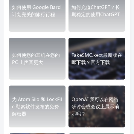
如何使用 Google Bard
如何充值ChatGPT？长
计划完美的旅行行程
期稳定的使用ChatGPT
如何使您的耳机在您的
FakeSMC.kext最新版在
PC 上声音更大
哪下载？官方下载
为 Atom Silo 和 LockFil
OpenAI 我可以在网络
e 勒索软件发布的免费
研讨会或会议上展示演
解密器
示吗？