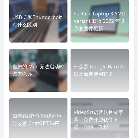
Surface Laptop 3 AMD
USB-C 和Thunderbolt
Variant 获得 2022 年 3
有什么区别
月的固件更新
当您的 Mac 无法启动时
什么是 Google Bard AI
该怎么办
以及如何使用它？
VideoSrt语音转换成字
如何在编写和创建内容
幕，免费开源软件下
时改善 ChatGPT 响应
载，介绍，教程