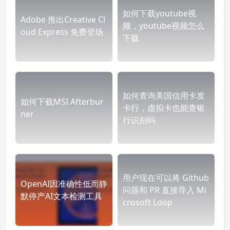
如何下载youtube视
Adobe 推出Creative Cl
频，youtube视频怎么
oud Express 免费登场
下载
如何查询美国信用卡发
如何下载MSI Afterbur
卡行，虚拟卡也能查银
ner
行识别码
用户现在可以将 Github
OpenAI因准确性低而静
问题和 PR 直接导入 Mi
默停产AI文本检测工具
crosoft Loop