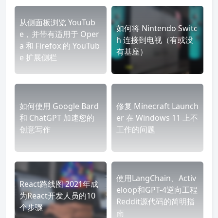
从侧面板浏览 YouTub
如何将 Nintendo Switc
e，并带有适用于 Oper
h 连接到电视（有或没
a 和 Firefox 的 YouTub
有基座）
e 扩展侧栏
如何使用 Google Bard
修复 Minecraft Launch
和 ChatGPT 加速您的
er 在 Windows 11 上不
创意写作
工作的问题
使用LangChain、Activ
React路线图 2021年成
eloop和GPT-4逆向工程
为React开发人员的10
Reddit源代码的简明指
个步骤
南