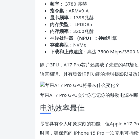
频率
： 3780 兆赫
指令集
：ARMv9-A
显卡频率：
1398兆赫
内存类型
： LPDDR5
内存频率
：3200兆赫
神经
处理器 （NPU）：神经
引擎
存储类型
：NVMe
下载和上传速度
：高达 7500 Mbps/3500 
除了GPU，A17 Pro芯片还集成了先进的A
语言翻译、具有场景识别功能的增强摄影以及改
苹果A17 Pro GPU会让你忘记你的移动电源在哪
电池效率最佳
尽管具有令人印象深刻的功能，但Apple A17
时间，确保您的 iPhone 15 Pro 一次充电可