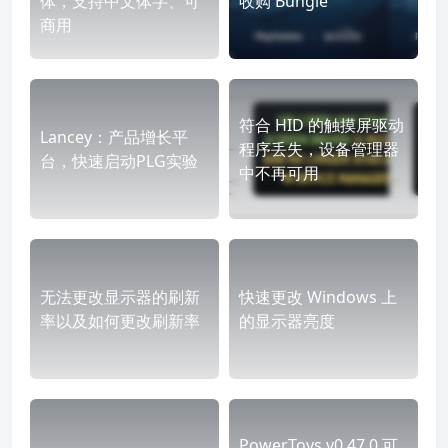
体，支持中文体字、可
收购 Bungie
商用
符合 HID 的触摸屏驱动
Lancey：产品增长平
程序丢失，设备管理器
台，快速启动PLG实验
中不再可用
无法更改显示器的刷新
快速更改 Windows 上
率以及如何更改刷新率
的显示器亮度
PowerToys v0.47.0 可