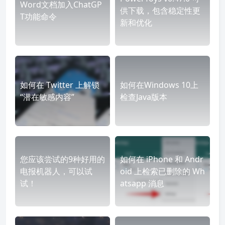
Word文档加入ChatGP
供下载，包含稳定性更
T功能命令
新和优化
如何在 Twitter 上解锁
如何在Windows 10上
“潜在敏感内容”
检查Java版本
您应该尝试的9种好用的
如何在 iPhone 和 Andr
电报机器人，可以试
oid 上检索已删除的 Wh
试！
atsapp 消息