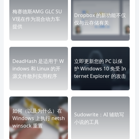
梅赛德斯AMG GLC SU
Dropbox 的新功能不仅
V现在作为混合动力车
仅与云存储有关
提供
DeadHash 是适用于 W
立即更新您的 PC 以保
indows 和 Linux 的开
护 Windows 10 免受 In
源文件散列实用程序
ternet Explorer 的攻击
如何（以及为什么）在
Sudowrite：AI 辅助写
Windows 上执行 netsh
小说的工具
winsock 重置