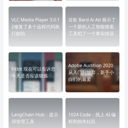
VLC Media Player 3.0.1
谷歌 Bard Ai Ad 展示了
2修复了多个远程代码执
一个新的人工智能搜索
行缺陷
工具犯了一个事实错误
Adobe Audition 2020
Fitbit 现在可以告诉您
从入门到放弃，新手小
今天是否应该锻炼
白们的最爱
LangChain Hub：提示
1024 Code：线上 AI 编
词管理工具
程和协作社区