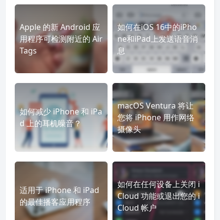
Apple 的新 Android 应
如何在iOS 16中的iPho
用程序可检测附近的 Air
ne和iPad上发送语音消
Tags
息
macOS Ventura 将让
如何减少 iPhone 和 iPa
您将 iPhone 用作网络
d 上的耳机噪音？
摄像头
如何在任何设备上关闭 i
适用于 iPhone 和 iPad
Cloud 功能或退出您的 i
的最佳播客应用程序
Cloud 帐户