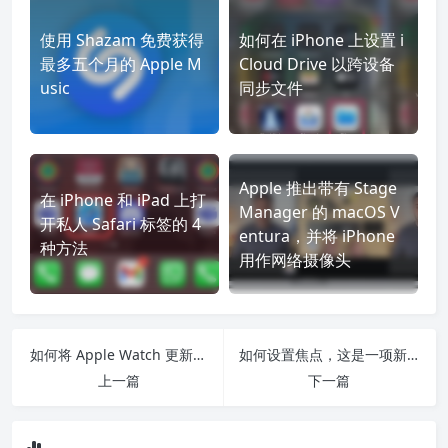
使用 Shazam 免费获得
如何在 iPhone 上设置 i
最多五个月的 Apple M
Cloud Drive 以跨设备
usic
同步文件
Apple 推出带有 Stage
在 iPhone 和 iPad 上打
Manager 的 macOS V
开私人 Safari 标签的 4
entura，并将 iPhone
种方法
用作网络摄像头
如何将 Apple Watch 更新到 WatchOS 8
如何设置焦点，这是一项新的 iOS 15 功能，可让您阻止除某些人或应用程序之外的所有 iPhone 通知
上一篇
下一篇