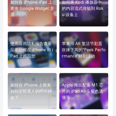
如何在 iPhone iPad 上
如何将 Kodi 播放器中
更改 Google Widget 主
的内容流式传输到 Rok
题
u 设备上
使用应用隐私报告查看
苹果用 AR 复活节彩蛋
应用如何在 iPhone 和 i
吹捧下周的“Peek Perfo
Pad 上跟踪您
rmance”特别活动
如何在 iPhone 上将来
Apple 推出配备 M1 芯
自特定联系人的呼叫静
片的 iPad Air 5 紫色选
音？
项等