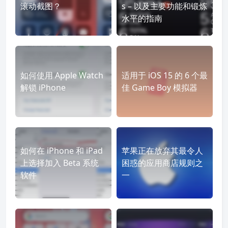
滚动截图？
s – 以及主要功能和锻炼
水平的指南
如何使用 Apple Watch
适用于 iOS 15 的 6 个最
解锁 iPhone
佳 Game Boy 模拟器
如何在 iPhone 和 iPad
苹果正在放弃其最令人
上选择加入 Beta 系统
困惑的应用商店规则之
软件
一