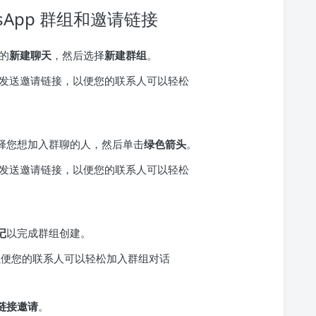
atsApp 群组和邀请链接
的
新建聊天
，然后选择
新建群组
。
择您想加入群聊的人，然后单击
绿色箭头
。
记
以完成群组创建。
链接邀请
。