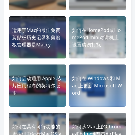
适用于Mac的最佳免费
如何在HomePod或Ho
剪贴板历史记录和剪贴
mePod mini对讲机上
板管理器是Maccy
设置请勿打扰
如何启动通用 Apple 芯
如何在 Windows 和 M
片应用程序的英特尔版
ac 上更新 Microsoft W
本
ord
如何在具有可行功能的
如何从Mac上的Chrom
虚拟机中运行MacOS V
e和Edge浏览器AirPlay