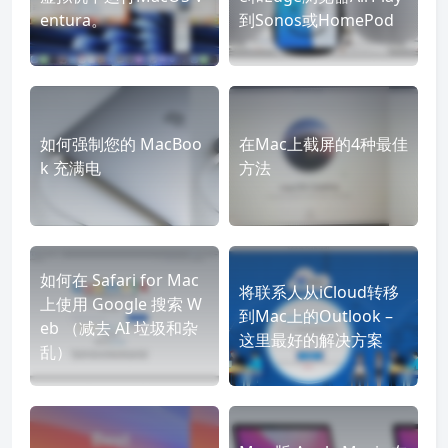
entura。
到Sonos或HomePod
如何强制您的 MacBoo
在Mac上截屏的4种最佳
k 充满电
方法
如何在 Safari for Mac
将联系人从iCloud转移
上使用 Google 搜索 W
到Mac上的Outlook –
eb （减去 AI 垃圾和杂
这里最好的解决方案
乱）