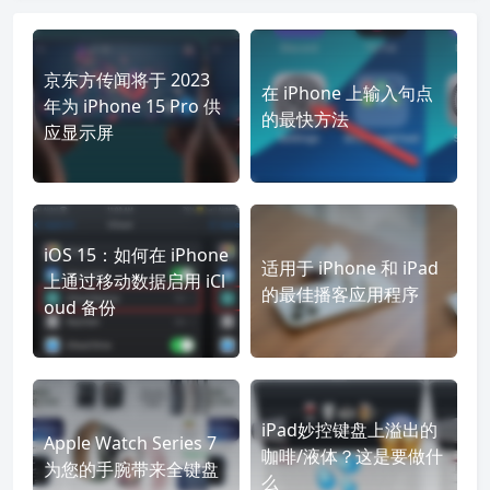
京东方传闻将于 2023
在 iPhone 上输入句点
年为 iPhone 15 Pro 供
的最快方法
应显示屏
iOS 15：如何在 iPhone
适用于 iPhone 和 iPad
上通过移动数据启用 iCl
的最佳播客应用程序
oud 备份
iPad妙控键盘上溢出的
Apple Watch Series 7
咖啡/液体？这是要做什
为您的手腕带来全键盘
么