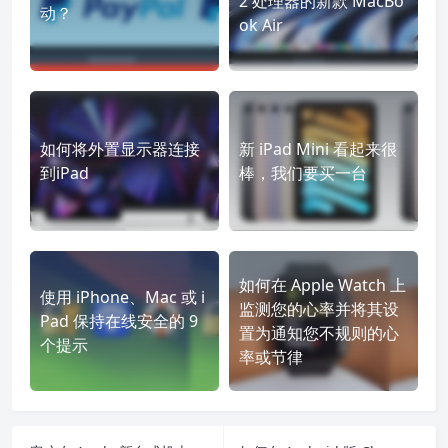
2 处理器的新款 MacBo
动？
ok Air
如何将外置显示器连接
新 iPad Mini 看起来很
到iPad
棒，我们要买一台
如何在 Apple Watch 上
使用 iPhone、Mac 或 i
监测您的心率并将其设
Pad 保持在线安全的 9
置为通知您不规则的心
个提示
率或节律