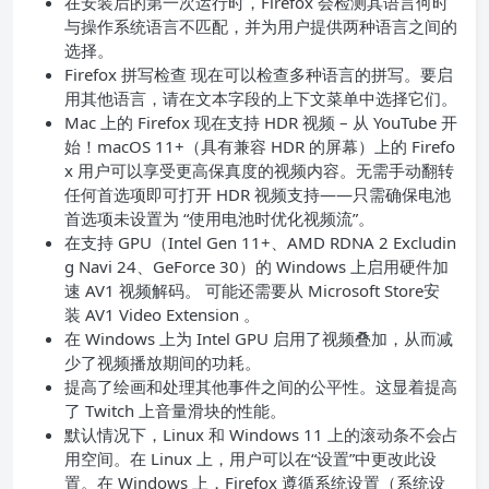
在安装后的第一次运行时，Firefox 会检测其语言何时
与操作系统语言不匹配，并为用户提供两种语言之间的
选择。
Firefox 拼写检查 现在可以检查多种语言的拼写。要启
用其他语言，请在文本字段的上下文菜单中选择它们。
Mac 上的 Firefox 现在支持 HDR 视频 – 从 YouTube 开
始！macOS 11+（具有兼容 HDR 的屏幕）上的 Firefo
x 用户可以享受更高保真度的视频内容。无需手动翻转
任何首选项即可打开 HDR 视频支持——只需确保电池
首选项未设置为 “使用电池时优化视频流”。
在支持 GPU（Intel Gen 11+、AMD RDNA 2 Excludin
g Navi 24、GeForce 30）的 Windows 上启用硬件加
速 AV1 视频解码。 可能还需要从 Microsoft Store安
装 AV1 Video Extension 。
在 Windows 上为 Intel GPU 启用了视频叠加，从而减
少了视频播放期间的功耗。
提高了绘画和处理其他事件之间的公平性。这显着提高
了 Twitch 上音量滑块的性能。
默认情况下，Linux 和 Windows 11 上的滚动条不会占
用空间。在 Linux 上，用户可以在“设置”中更改此设
置。在 Windows 上，Firefox 遵循系统设置（系统设