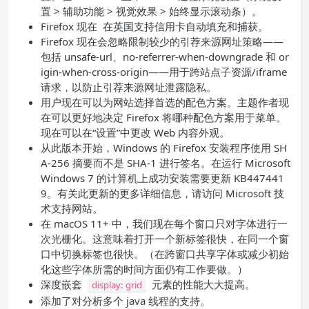
置 > 辅助功能 > 视觉效果 > 始终显示滚动条）。
Firefox 现在 在英国支持信用卡自动填充和捕获。
Firefox 现在会忽略限制较少的引荐来源网址策略——
包括 unsafe-url、no-referrer-when-downgrade 和 or
igin-when-cross-origin——用于跨站点子资源/iframe
请求，以防止引荐来源网址泄露隐私。
用户现在可以为网站选择首选的配色方案。主题作者现
在可以更好地决定 Firefox 将哪种配色方案用于菜单。
现在可以在“设置”中更改 Web 内容外观。
从此版本开始，Windows 的 Firefox 安装程序使用 SH
A-256 摘要而不是 SHA-1 进行签名。在运行 Microsoft
Windows 7 的计算机上成功安装需要更新 KB447441
9。有关此更新的更多详细信息，请访问 Microsoft 技
术支持网站。
在 macOS 11+ 中，我们现在每个窗口只对字体进行一
次光栅化。这意味着打开一个新标签很快，在同一个窗
口中切换标签也很快。（在跨窗口共享字体或减少初始
化这些字体所需的时间方面仍有工作要做。）
深度嵌套
元素的性能大大提高。
display: grid
添加了对分析多个 java 线程的支持。