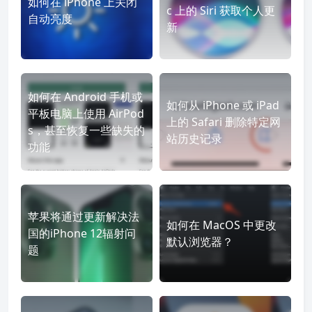
如何在 iPhone 上关闭
c 上的 Siri 获取个人更
自动亮度
新
如何在 Android 手机或
如何从 iPhone 或 iPad
平板电脑上使用 AirPod
上的 Safari 删除特定网
s，甚至恢复一些缺失的
站历史记录
功能
苹果将通过更新解决法
如何在 MacOS 中更改
国的iPhone 12辐射问
默认浏览器？
题