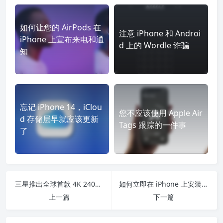
如何让您的 AirPods 在
注意 iPhone 和 Androi
iPhone 上宣布来电和通
d 上的 Wordle 诈骗
知
忘记 iPhone 14，iClou
您不应该使用 Apple Air
d 存储层早就应该更新
Tags 跟踪的一件事
了
三星推出全球首款 4K 240Hz 游戏显示器 Odyssey Neo G8
如何立即在 iPhone 上安装 iOS 16 Beta
上一篇
下一篇