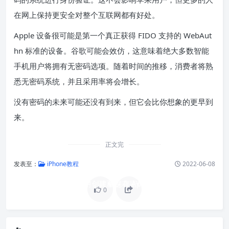
在网上保持更安全对整个互联网都有好处。
Apple 设备很可能是第一个真正获得 FIDO 支持的 WebAut
hn 标准的设备。谷歌可能会效仿，这意味着绝大多数智能
手机用户将拥有无密码选项。随着时间的推移，消费者将熟
悉无密码系统，并且采用率将会增长。
没有密码的未来可能还没有到来，但它会比你想象的更早到
来。
正文完
发表至：
iPhone教程
2022-06-08
当它启动时，系统会提示您在应用程序或网
使用密码登录帐户就像使用 Face ID 一样简
Apple 用户将能够在他们的所有设备上访问
他们的密钥，甚至是非 Apple 产品。
站中创建和保存密码。
单。
0