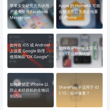
苹果安全研究员告诉用
Apple 的 HomeKit 可能
户避免使用 Facebook
会被滥用以无休止地重
Messenger
启 iPhone
如何在 iOS 或 Android
如何在 iPhone 上安装 i
上设置 Google 助理，
OS 17 公开测试版
使其响应“OK Google”
如何硬锁定 iPhone 以
SharePlay 不适用于 iO
防止未经授权的生物识
S 15：如何修复？
别访问