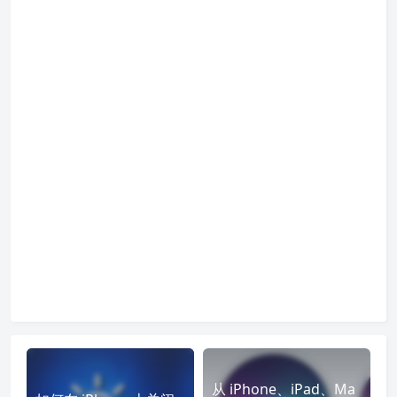
从 iPhone、iPad、Ma