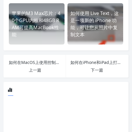
苹果的M3 Max芯片：4
如何使用 Live Text，这
0个GPU内核和48GB R
是一项新的 iPhone 功
AM可提高MacBook性
能，可让您从照片中复
能
制文本
如何在MacOS上使用控制中心
如何在iPhone和iPad上打开和提取RAR文件
上一篇
下一篇