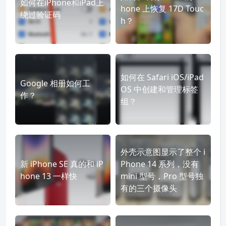
如何在iPhone和iPad上
hone 上恢复 17D Touc
绕过验证码
h？
如何在 Safari iOS/iPad
Google 相册如何工
OS 中创建和管理标签
作？
组？
外壳示意图显示了整个 i
新 iPhone SE 真的和 iP
Phone 14 系列，没有
hone 13 一样快
mini 型号，Pro 型号独
有的三个摄像头