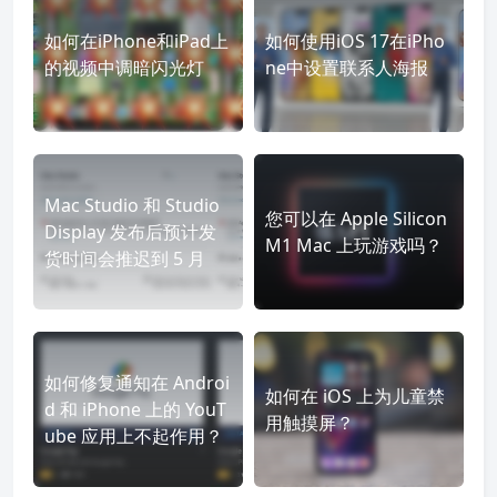
如何在iPhone和iPad上
如何使用iOS 17在iPho
的视频中调暗闪光灯
ne中设置联系人海报
Mac Studio 和 Studio
您可以在 Apple Silicon
Display 发布后预计发
M1 Mac 上玩游戏吗？
货时间会推迟到 5 月
如何修复通知在 Androi
如何在 iOS 上为儿童禁
d 和 iPhone 上的 YouT
用触摸屏？
ube 应用上不起作用？