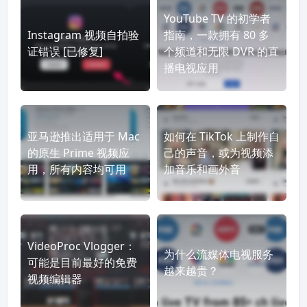
YouTube TV 的初学者
Instagram 视频自拍验
指南，一款拥有 80 多
证错误 [已修复]
个频道和无限 DVR 的直
播电视应用
亚马逊推出适用于 Mac
如何在 TikTok 上制作自
的原生 Prime 视频应
己的声音，或为视频添
用，所有内容均可用
加音乐和画外音
VideoProc Vlogger：
为什么流媒体电视服务
可能是目前最好的免费
越来越贵？
视频编辑器