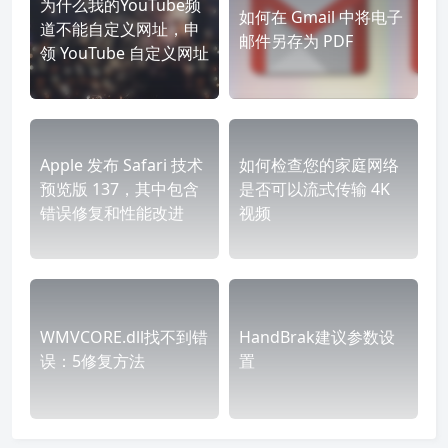
为什么我的YouTube频
如何在 Gmail 中将电子
道不能自定义网址，申
邮件另存为 PDF
领 YouTube 自定义网址
Apple 发布 Safari 技术
如何检查您的家庭网络
预览版 137，其中包含
是否可以流式传输 4K
错误修复和性能改进
视频
WMVCORE.dll找不到错
HandBrak建议参数设
误：5修复方法
置