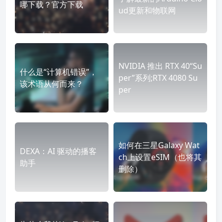
哪下载？官方下载
ud更新和物联网
NVIDIA 推出 RTX 40“Su
什么是“计算机错误”，
per”系列;RTX 4080 Su
该术语从何而来？
per
如何在三星Galaxy Wat
DEXA：AI 驱动的播客
ch上设置eSIM（也将其
助手
删除）